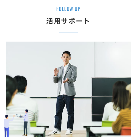
F
O
L
L
O
W
U
P
活用サポート