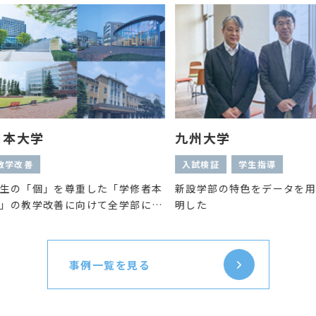
大学
九州大学
改善
入試検証
学生指導
「個」を尊重した「学修者本
新設学部の特色をデータを用いて
教学改善に向けて全学部にア
明した
ントを導入し、学修成果の可
推進する
事例一覧を見る