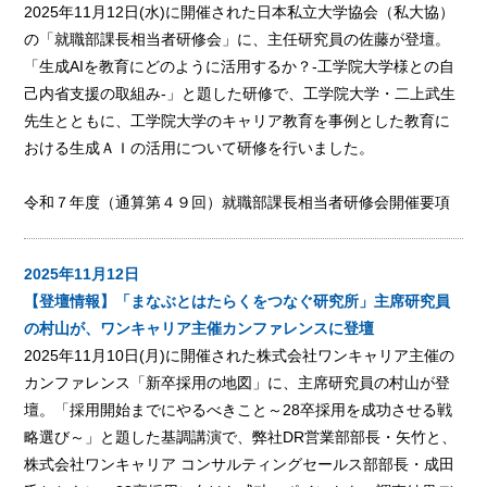
2025年11月12日(水)に開催された日本私立大学協会（私大協）
の「就職部課長相当者研修会」に、主任研究員の佐藤が登壇。
「生成AIを教育にどのように活用するか？-工学院大学様との自
己内省支援の取組み-」と題した研修で、工学院大学・二上武生
先生とともに、工学院大学のキャリア教育を事例とした教育に
おける生成ＡＩの活用について研修を行いました。
令和７年度（通算第４９回）就職部課長相当者研修会開催要項
2025年11月12日
【登壇情報】「まなぶとはたらくをつなぐ研究所」主席研究員
の村山が、ワンキャリア主催カンファレンスに登壇
2025年11月10日(月)に開催された株式会社ワンキャリア主催の
カンファレンス「新卒採用の地図」に、主席研究員の村山が登
壇。「採用開始までにやるべきこと～28卒採用を成功させる戦
略選び～」と題した基調講演で、弊社DR営業部部長・矢竹と、
株式会社ワンキャリア コンサルティングセールス部部長・成田