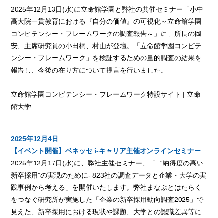
2025年12月13日(水)に立命館学園と弊社の共催セミナー「小中
高大院一貫教育における『自分の価値』の可視化～立命館学園
コンピテンシー・フレームワークの調査報告～」に、所長の岡
安、主席研究員の小田桐、村山が登壇。「立命館学園コンピテ
ンシー・フレームワーク」を検証するための量的調査の結果を
報告し、今後の在り方について提言を行いました。
立命館学園コンピテンシー・フレームワーク特設サイト | 立命
館大学
2025年12月4日
【イベント開催】ベネッセ i-キャリア主催オンラインセミナー
2025年12月17日(水)に、弊社主催セミナー、「 -“納得度の高い
新卒採用”の実現のために- 823社の調査データと企業・大学の実
践事例から考える」を開催いたします。弊社まなぶとはたらく
をつなぐ研究所が実施した「企業の新卒採用動向調査2025」で
見えた、新卒採用における現状や課題、大学との認識差異等に