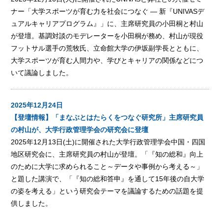
ナー「大学スポーツが育む力を社会につなぐ ― 新『UNIVASデ
ュアルキャリアプログラム』」に、主席研究員の小田桐と村山
が登壇。基調対談のモデレーターを小田桐が務め、村山が現役
フットサル選手の荒牧氏、立命館大学の伊坂副学長とともに、
大学スポーツが育む人間力や、学びとキャリアの関係などにつ
いて議論しました。
2025年12月24日
【登壇情報】「まなぶとはたらくをつなぐ研究所」主席研究員
の村山が、大学行政管理学会の研究会に登壇
2025年12月13日(土)に開催された大学行政管理学会中国・四国
地区研究会に、主席研究員の村山が登壇。「『知の総和』向上
のために大学に求められること～データや事例から考える～」
と題した講演で、「『知の総和答申』を通して15年後の自大学
の姿を考える」という研究会テーマを議論するための話題を提
供しました。