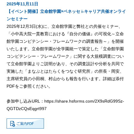
2025年11月11日
【イベント開催】立命館学園×ベネッセ i-キャリア共催オンライ
ンセミナー
2025年12月3日(水)に、立命館学園と弊社との共催セミナー、
「小中高大院一貫教育における『自分の価値』の可視化～立命
館学園コンピテンシー・フレームワークの調査報告～」を開催
いたします。立命館学園が全学園統一で策定した「立命館学園
コンピテンシー・フレームワーク」に関する大規模調査につい
て立命館学園よりご説明があり、その調査設計や分析を共同で
実施した「まなぶとはたらくをつなぐ研究所」の所長・岡安、
主席研究員の小田桐、村山からも報告を行います。詳細は添付
PDFをご参照ください。
参加申し込みURL：
https://share.hsforms.com/2X9sRdG99Sz-
QGTDzCQsEqgrt997