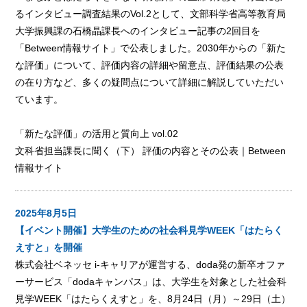
るインタビュー調査結果のVol.2として、文部科学省高等教育局
大学振興課の石橋晶課長へのインタビュー記事の2回目を
「Between情報サイト」で公表しました。2030年からの「新た
な評価」について、評価内容の詳細や留意点、評価結果の公表
の在り方など、多くの疑問点について詳細に解説していただい
ています。
「新たな評価」の活用と質向上 vol.02
文科省担当課長に聞く（下） 評価の内容とその公表｜Between
情報サイト
2025年8月5日
【イベント開催】大学生のための社会科見学WEEK「はたらく
えすと」を開催
株式会社ベネッセ i-キャリアが運営する、doda発の新卒オファ
ーサービス「dodaキャンパス」は、大学生を対象とした社会科
見学WEEK「はたらくえすと」を、8月24日（月）～29日（土）